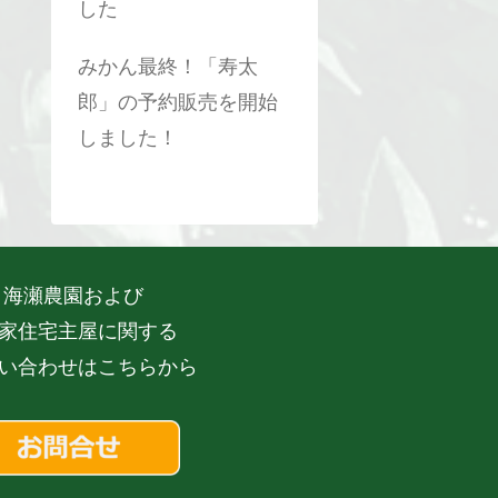
した
みかん最終！「寿太
郎」の予約販売を開始
しました！
 海瀬農園および
家住宅主屋に関する
い合わせはこちらから