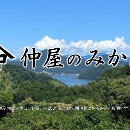
仲屋 海瀬農園は、創業から200年以上続く西伊豆にあるみかん農園です