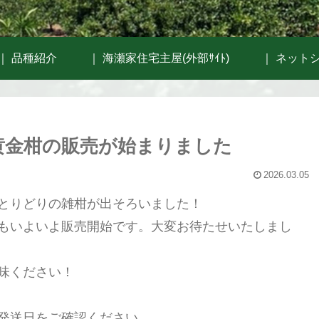
｜ 品種紹介
｜ 海瀬家住宅主屋(外部ｻｲﾄ)
｜ ネットシ
黄金柑の販売が始まりました
2026.03.05
とりどりの雑柑が出そろいました！
もいよいよ販売開始です。大変お待たせいたしまし
味ください！
発送日をご確認ください。