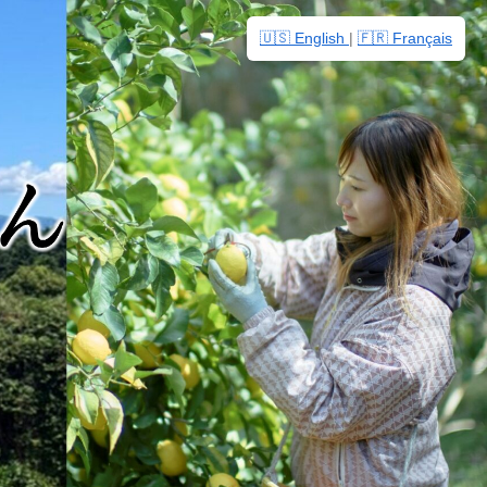
🇺🇸 English
|
🇫🇷 Français
。