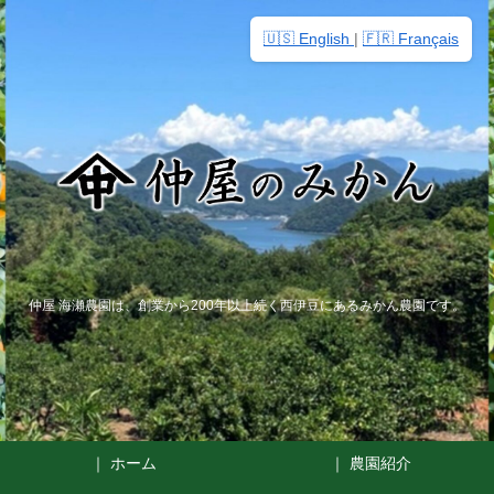
🇺🇸 English
|
🇫🇷 Français
仲屋 海瀬農園は、創業から200年以上続く西伊豆にあるみかん農園です。
｜ ホーム
｜ 農園紹介